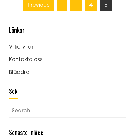
Posts
Previous
1
…
4
5
pagination
Länkar
Vilka vi är
Kontakta oss
Bläddra
Sök
Search
for:
Senaste inlägg