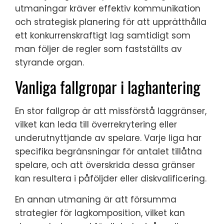
utmaningar kräver effektiv kommunikation
och strategisk planering för att upprätthålla
ett konkurrenskraftigt lag samtidigt som
man följer de regler som fastställts av
styrande organ.
Vanliga fallgropar i laghantering
En stor fallgrop är att missförstå laggränser,
vilket kan leda till överrekrytering eller
underutnyttjande av spelare. Varje liga har
specifika begränsningar för antalet tillåtna
spelare, och att överskrida dessa gränser
kan resultera i påföljder eller diskvalificering.
En annan utmaning är att försumma
strategier för lagkomposition, vilket kan