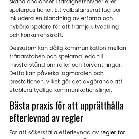
skapa obalanser i färdighetsnivåer eller
spelarpositioner. Ett välbalanserat lag bör
inkludera en blandning av erfarna och
nybörjarspelare för att främja utveckling
och konkurrenskraft.
Dessutom kan dålig kommunikation mellan
tränarstaben och spelarna leda till
missförstånd om roller och förväntningar.
Detta kan påverka lagmoralen och
prestationen, vilket gör det avgörande att
etablera tydliga kommunikationslinjer.
Bästa praxis för att upprätthålla
efterlevnad av regler
För att säkerställa efterlevnad av
regler för