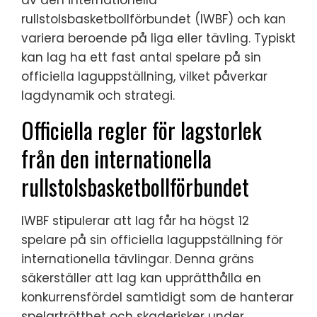
rullstolsbasketbollförbundet (IWBF) och kan
variera beroende på liga eller tävling. Typiskt
kan lag ha ett fast antal spelare på sin
officiella laguppställning, vilket påverkar
lagdynamik och strategi.
Officiella regler för lagstorlek
från den internationella
rullstolsbasketbollförbundet
IWBF stipulerar att lag får ha högst 12
spelare på sin officiella laguppställning för
internationella tävlingar. Denna gräns
säkerställer att lag kan upprätthålla en
konkurrensfördel samtidigt som de hanterar
spelartrötthet och skaderisker under