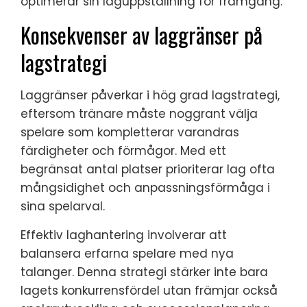
optimerar sin laguppställning för framgång.
Konsekvenser av laggränser på
lagstrategi
Laggränser påverkar i hög grad lagstrategi,
eftersom tränare måste noggrant välja
spelare som kompletterar varandras
färdigheter och förmågor. Med ett
begränsat antal platser prioriterar lag ofta
mångsidighet och anpassningsförmåga i
sina spelarval.
Effektiv laghantering involverar att
balansera erfarna spelare med nya
talanger. Denna strategi stärker inte bara
lagets konkurrensfördel utan främjar också