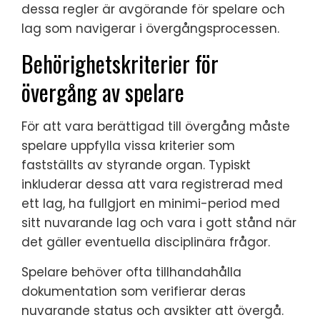
dessa regler är avgörande för spelare och
lag som navigerar i övergångsprocessen.
Behörighetskriterier för
övergång av spelare
För att vara berättigad till övergång måste
spelare uppfylla vissa kriterier som
fastställts av styrande organ. Typiskt
inkluderar dessa att vara registrerad med
ett lag, ha fullgjort en minimi-period med
sitt nuvarande lag och vara i gott stånd när
det gäller eventuella disciplinära frågor.
Spelare behöver ofta tillhandahålla
dokumentation som verifierar deras
nuvarande status och avsikter att övergå.