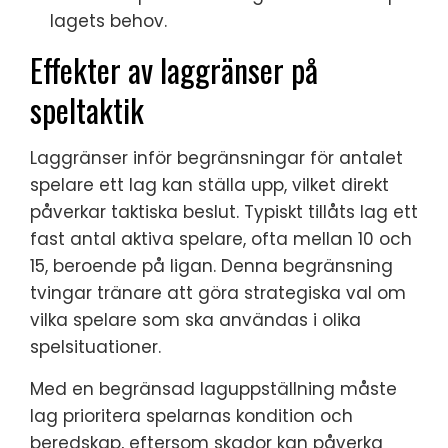
lagets behov.
Effekter av laggränser på
speltaktik
Laggränser inför begränsningar för antalet
spelare ett lag kan ställa upp, vilket direkt
påverkar taktiska beslut. Typiskt tillåts lag ett
fast antal aktiva spelare, ofta mellan 10 och
15, beroende på ligan. Denna begränsning
tvingar tränare att göra strategiska val om
vilka spelare som ska användas i olika
spelsituationer.
Med en begränsad laguppställning måste
lag prioritera spelarnas kondition och
beredskap, eftersom skador kan påverka