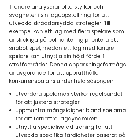
Tränare analyserar ofta styrkor och
svagheter i sin laguppställning för att
utveckla skräddarsydda strategier. Till
exempel kan ett lag med flera spelare som
är skickliga på bollhantering prioritera ett
snabbt spel, medan ett lag med längre
spelare kan utnyttja sin höjd fördel i
straffområdet. Denna anpassningsförmåga
är avgörande för att upprätthålla
konkurrensbalans under hela säsongen.
Utvärdera spelarnas styrkor regelbundet
för att justera strategier.
Uppmuntra mångsidighet bland spelarna
för att förbättra lagdynamiken.
Utnyttja specialiserad träning för att
utveckla specifika färdigheter baserat på