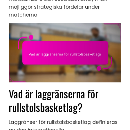
möjliggör strategiska fördelar under
matcherna.
Vad är laggränserna för
rullstolsbasketlag?
Laggränser för rullstolsbasketlag definieras
av den internationella