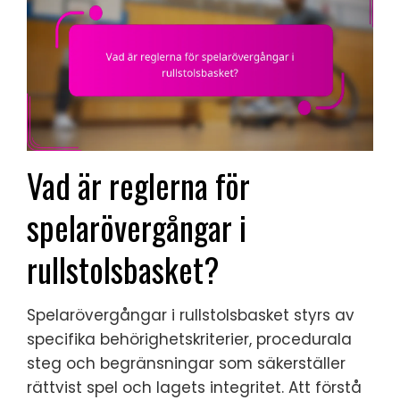
Vad är reglerna för
spelarövergångar i
rullstolsbasket?
Spelarövergångar i rullstolsbasket styrs av
specifika behörighetskriterier, procedurala
steg och begränsningar som säkerställer
rättvist spel och lagets integritet. Att förstå