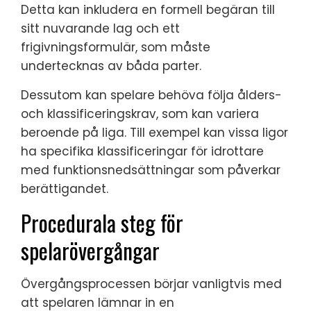
Detta kan inkludera en formell begäran till
sitt nuvarande lag och ett
frigivningsformulär, som måste
undertecknas av båda parter.
Dessutom kan spelare behöva följa ålders-
och klassificeringskrav, som kan variera
beroende på liga. Till exempel kan vissa ligor
ha specifika klassificeringar för idrottare
med funktionsnedsättningar som påverkar
berättigandet.
Procedurala steg för
spelarövergångar
Övergångsprocessen börjar vanligtvis med
att spelaren lämnar in en