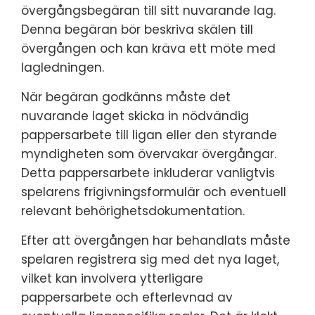
övergångsbegäran till sitt nuvarande lag.
Denna begäran bör beskriva skälen till
övergången och kan kräva ett möte med
lagledningen.
När begäran godkänns måste det
nuvarande laget skicka in nödvändig
pappersarbete till ligan eller den styrande
myndigheten som övervakar övergångar.
Detta pappersarbete inkluderar vanligtvis
spelarens frigivningsformulär och eventuell
relevant behörighetsdokumentation.
Efter att övergången har behandlats måste
spelaren registrera sig med det nya laget,
vilket kan involvera ytterligare
pappersarbete och efterlevnad av