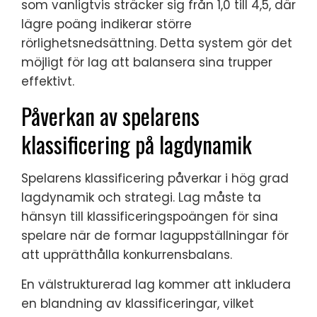
som vanligtvis sträcker sig från 1,0 till 4,5, där
lägre poäng indikerar större
rörlighetsnedsättning. Detta system gör det
möjligt för lag att balansera sina trupper
effektivt.
Påverkan av spelarens
klassificering på lagdynamik
Spelarens klassificering påverkar i hög grad
lagdynamik och strategi. Lag måste ta
hänsyn till klassificeringspoängen för sina
spelare när de formar laguppställningar för
att upprätthålla konkurrensbalans.
En välstrukturerad lag kommer att inkludera
en blandning av klassificeringar, vilket