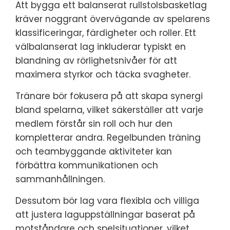
Att bygga ett balanserat rullstolsbasketlag
kräver noggrant övervägande av spelarens
klassificeringar, färdigheter och roller. Ett
välbalanserat lag inkluderar typiskt en
blandning av rörlighetsnivåer för att
maximera styrkor och täcka svagheter.
Tränare bör fokusera på att skapa synergi
bland spelarna, vilket säkerställer att varje
medlem förstår sin roll och hur den
kompletterar andra. Regelbunden träning
och teambyggande aktiviteter kan
förbättra kommunikationen och
sammanhållningen.
Dessutom bör lag vara flexibla och villiga
att justera laguppställningar baserat på
motståndare och spelsituationer, vilket